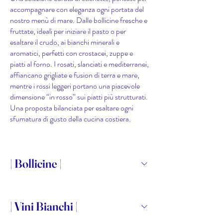
accompagnare con eleganza ogni portata del
nostro menù di mare. Dalle bollicine fresche e
fruttate, ideali per iniziare il pasto o per
esaltare il crudo, ai bianchi minerali e
aromatici, perfetti con crostacei, zuppe e
piatti al forno. I rosati, slanciati e mediterranei,
affiancano grigliate e fusion di terra e mare,
mentre i rossi leggeri portano una piacevole
dimensione “in rosso” sui piatti più strutturati.
Una proposta bilanciata per esaltare ogni
sfumatura di gusto della cucina costiera.
| Bollicine |
| Vini Bianchi |