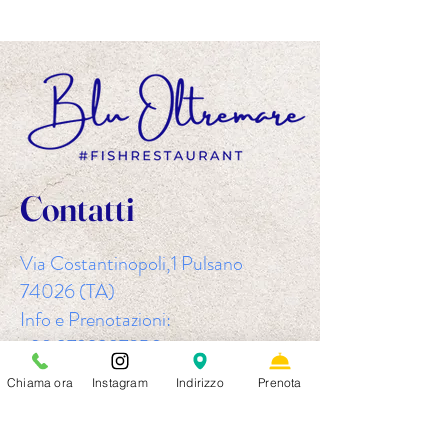
Contatti
Via Costantinopoli,1 Pulsano
74026 (TA)
Info e Prenotazioni:
+39 3792397850
bluoltremarepulsano@gmail.com
Chiama ora
Instagram
Indirizzo
Prenota