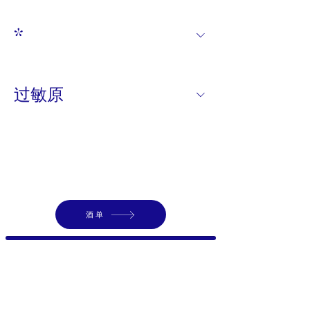
*
过敏原
酒单