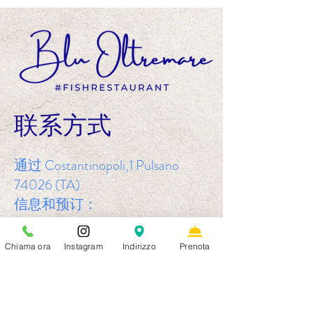
联系方式
通过 Costantinopoli,1 Pulsano
74026 (TA)
信息和预订：
+39 3792397850
bluoltremarepulsano@gmail.com
Chiama ora
Instagram
Indirizzo
Prenota