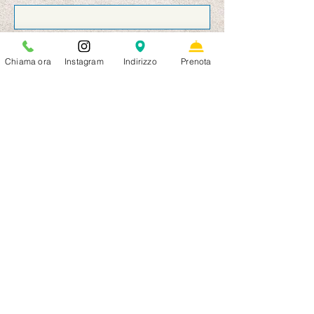
Nachname
*
Chiama ora
Instagram
Indirizzo
Prenota
E-Mail
*
Telefon
*
Geburtstag
*
Tag
Monat
Jahr